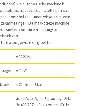
roducten). De automatische machine is
t elektrisch gestuurde instellingen wat
 maakt om snel te kunnen wisselen tussen
e zakafmetingen. Dit maakt deze machine
een snel en continu verpakkingsproces,
gebruik van
e formaten gewicht en grootte.
± 1100 kg
ermogen
± 7 kW
rbruik
± 25 l/min, 8 bar
3x 400V/230V, -0- + ground, 50 Hz
3x 480/277V, -0- + ground, 60 Hz