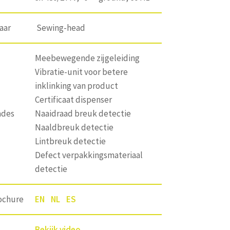
aar
Sewing-head
Meebewegende zijgeleiding
Vibratie-unit voor betere
inklinking van product
Certificaat dispenser
ades
Naaidraad breuk detectie
Naaldbreuk detectie
Lintbreuk detectie
Defect verpakkingsmateriaal
detectie
ochure
EN
NL
ES
Bekijk video