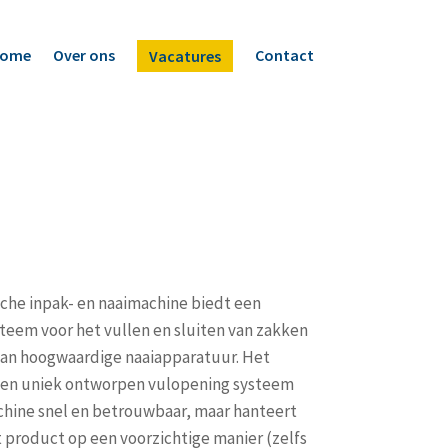
ome
Over ons
Contact
Vacatures
che inpak- en naaimachine biedt een
teem voor het vullen en sluiten van zakken
an hoogwaardige naaiapparatuur. Het
een uniek ontworpen vulopening systeem
hine snel en betrouwbaar, maar hanteert
 product op een voorzichtige manier (zelfs