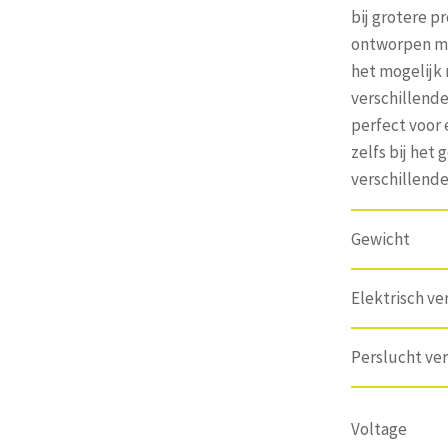
bij grotere p
ontworpen me
het mogelijk
verschillend
perfect voor 
zelfs bij het 
verschillend
Gewicht
Elektrisch v
Perslucht ve
Voltage