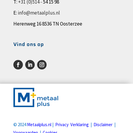
T:
+31 (0)514 -
54 15 98
E:
info@metaalplus.nl
Herenweg 16 8536 TN Oosterzee
Vind ons op
© 2024
Metaalplus.nl
|
Privacy Verklaring
|
Disclaimer
|
Voorwaarden
|
Cookies