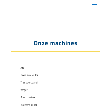
Onze machines
All
Doos-zak vuller
Transportband
Weger
Zak plaatser
Zakverpakker